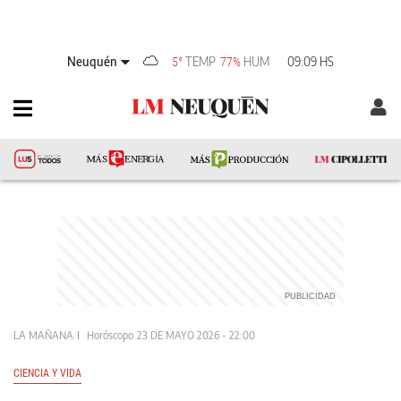
Neuquén
TEMP
HUM
09:09 HS
5°
77%
LA MAÑANA
Horóscopo
23 DE MAYO 2026 - 22:00
CIENCIA Y VIDA