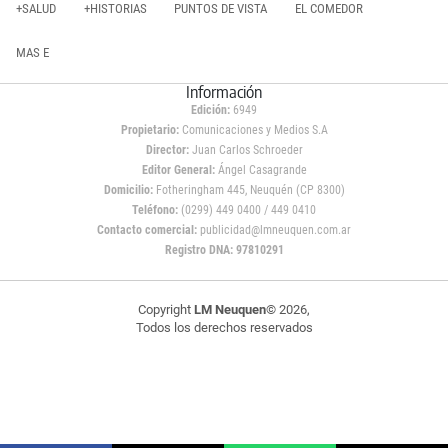
+SALUD
+HISTORIAS
PUNTOS DE VISTA
EL COMEDOR
MAS E
Información
Edición:
6949
Propietario:
Comunicaciones y Medios S.A
Director:
Juan Carlos Schroeder
Editor General:
Ángel Casagrande
Domicilio:
Fotheringham 445, Neuquén (CP 8300)
Teléfono:
(0299) 449 0400 / 449 0410
Contacto comercial:
publicidad@lmneuquen.com.ar
Registro DNA: 97810291
Copyright
LM Neuquen
© 2026,
Todos los derechos reservados