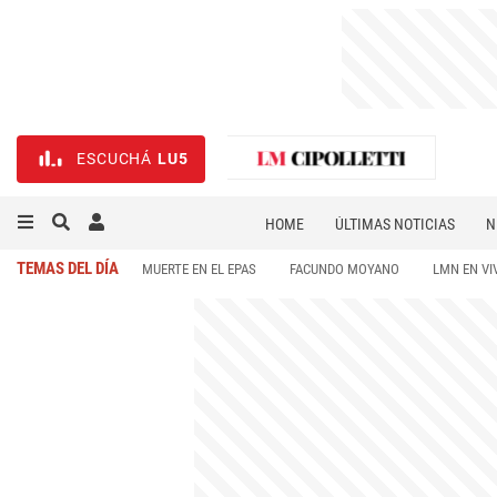
ESCUCHÁ
LU5
HOME
ÚLTIMAS NOTICIAS
N
NECROLÓGICAS
DEPORTES
TEMAS DEL DÍA
MUERTE EN EL EPAS
FACUNDO MOYANO
LMN EN VI