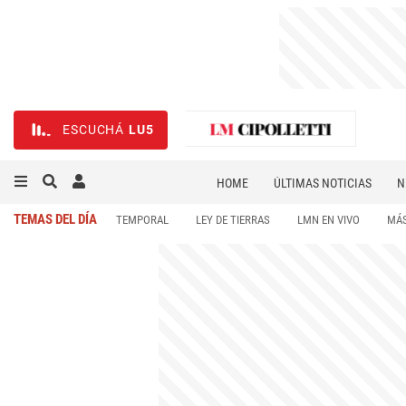
ESCUCHÁ
LU5
HOME
ÚLTIMAS NOTICIAS
N
NECROLÓGICAS
DEPORTES
TEMAS DEL DÍA
TEMPORAL
LEY DE TIERRAS
LMN EN VIVO
MÁS