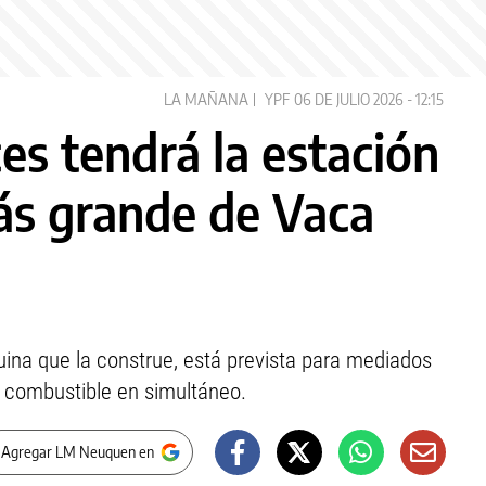
LA MAÑANA
YPF
06 DE JULIO 2026 - 12:15
es tendrá la estación
ás grande de Vaca
ina que la construe, está prevista para mediados
n combustible en simultáneo.
 Agregar LM Neuquen en