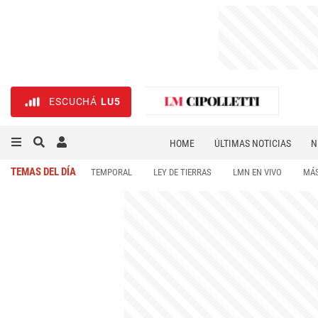
ESCUCHÁ
LU5
HOME
ÚLTIMAS NOTICIAS
N
NECROLÓGICAS
DEPORTES
TEMAS DEL DÍA
TEMPORAL
LEY DE TIERRAS
LMN EN VIVO
MÁS