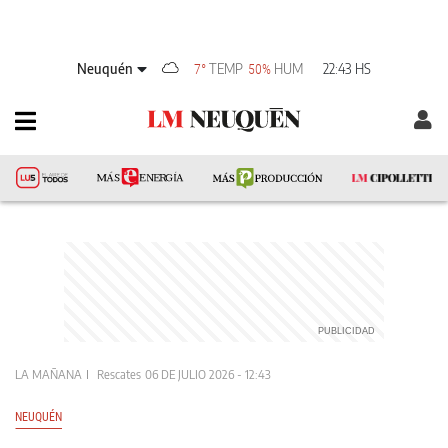
Neuquén
TEMP
HUM
22:43 HS
7°
50%
LA MAÑANA
Rescates
06 DE JULIO 2026 - 12:43
NEUQUÉN