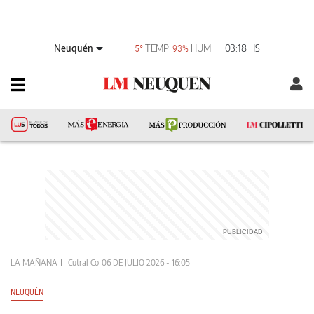
Neuquén
TEMP
HUM
03:18 HS
5°
93%
LA MAÑANA
Cutral Co
06 DE JULIO 2026 - 16:05
NEUQUÉN