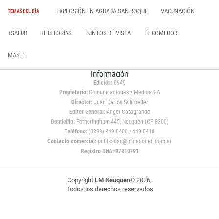
EXPLOSIÓN EN AGUADA SAN ROQUE
VACUNACIÓN
TEMAS DEL DÍA
+SALUD
+HISTORIAS
PUNTOS DE VISTA
EL COMEDOR
MAS E
Información
Edición:
6949
Propietario:
Comunicaciones y Medios S.A
Director:
Juan Carlos Schroeder
Editor General:
Ángel Casagrande
Domicilio:
Fotheringham 445, Neuquén (CP 8300)
Teléfono:
(0299) 449 0400 / 449 0410
Contacto comercial:
publicidad@lmneuquen.com.ar
Registro DNA: 97810291
Copyright
LM Neuquen
© 2026,
Todos los derechos reservados