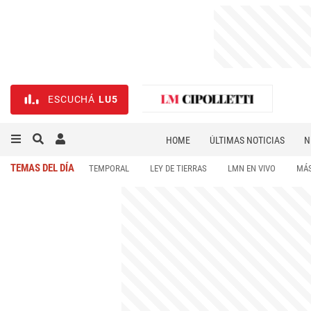
ESCUCHÁ
LU5
HOME
ÚLTIMAS NOTICIAS
N
NECROLÓGICAS
DEPORTES
TEMAS DEL DÍA
TEMPORAL
LEY DE TIERRAS
LMN EN VIVO
MÁS