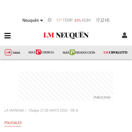
Neuquén
TEMP
HUM
17:22 HS
11°
40%
LA MAÑANA
Choque
27 DE MAYO 2026 - 08:41
POLICIALES