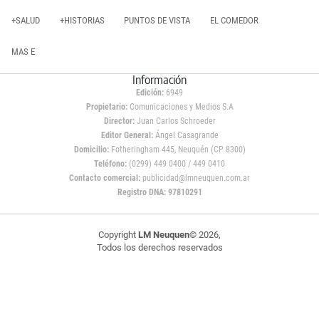
+SALUD
+HISTORIAS
PUNTOS DE VISTA
EL COMEDOR
MAS E
Información
Edición:
6949
Propietario:
Comunicaciones y Medios S.A
Director:
Juan Carlos Schroeder
Editor General:
Ángel Casagrande
Domicilio:
Fotheringham 445, Neuquén (CP 8300)
Teléfono:
(0299) 449 0400 / 449 0410
Contacto comercial:
publicidad@lmneuquen.com.ar
Registro DNA: 97810291
Copyright
LM Neuquen
© 2026,
Todos los derechos reservados