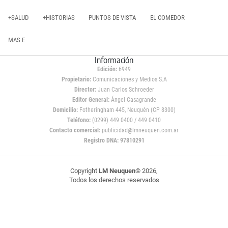
+SALUD
+HISTORIAS
PUNTOS DE VISTA
EL COMEDOR
MAS E
Información
Edición:
6949
Propietario:
Comunicaciones y Medios S.A
Director:
Juan Carlos Schroeder
Editor General:
Ángel Casagrande
Domicilio:
Fotheringham 445, Neuquén (CP 8300)
Teléfono:
(0299) 449 0400 / 449 0410
Contacto comercial:
publicidad@lmneuquen.com.ar
Registro DNA: 97810291
Copyright
LM Neuquen
© 2026,
Todos los derechos reservados