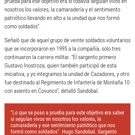
prueba para ese objetivo era si todavía seguían vivos en
nosotros los valores, la camaradería y el sentimiento
patriótico llevando en alto a la unidad que nos formó
como soldados”.
Señaló que de aquel grupo de veinte soldados voluntarios
que se incorporaron en 1995 a la compañía, solo tres
continuaron la carrera militar. “El sargento primero
Gustavo Inostroza, quien también participó de esta
iniciativa, y yo integramos la unidad de Cazadores, y otro
fue destinado al Regimiento de Infantería de Montaña 10
con asiento en Covunco”, detalló Sandobal.
“Lo que se puso a prueba para este objetivo era saber
si seguían vivos en nosotros los valores, la
camaradería y ese sentimiento patriótico que nos
formó como soldados”. Hugo Sandobal. Sargento