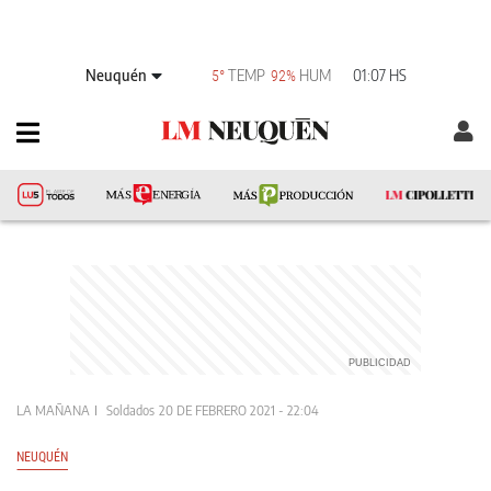
Neuquén
TEMP
HUM
01:07 HS
5°
92%
LA MAÑANA
Soldados
20 DE FEBRERO 2021 - 22:04
NEUQUÉN