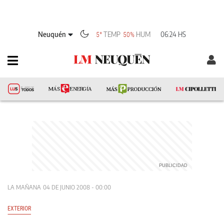
Neuquén
TEMP
HUM
06:24 HS
5°
50%
LA MAÑANA
04 DE JUNIO 2008 - 00:00
EXTERIOR