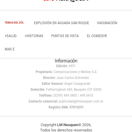
EXPLOSIÓN EN AGUADA SAN ROQUE
VACUNACIÓN
TEMAS DEL DÍA
+SALUD
+HISTORIAS
PUNTOS DE VISTA
EL COMEDOR
MAS E
Información
Edición:
6951
Propietario:
Comunicaciones y Medios S.A
Director:
Juan Carlos Schroeder
Editor General:
Ángel Casagrande
Domicilio:
Fotheringham 445, Neuquén (CP 8300)
Teléfono:
(0299) 449 0400 / 449 0410
Contacto comercial:
publicidad@lmneuquen.com.ar
Registro DNA: 97810291
Copyright
LM Neuquen
© 2026,
Todos los derechos reservados