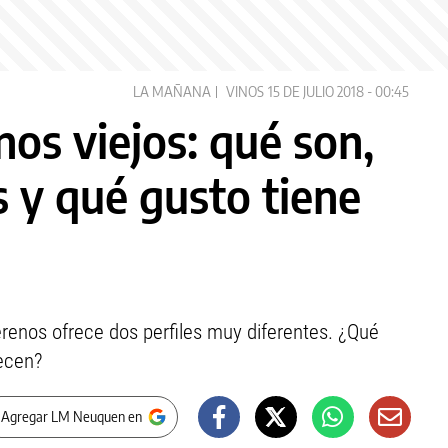
LA MAÑANA
VINOS
15 DE JULIO 2018 - 00:45
nos viejos: qué son,
 y qué gusto tiene
erenos ofrece dos perfiles muy diferentes. ¿Qué
recen?
 Agregar LM Neuquen en