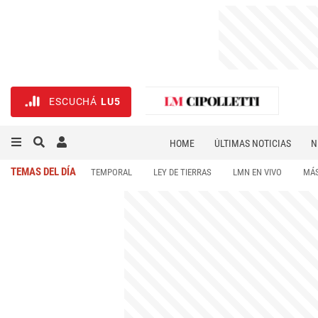
ESCUCHÁ
LU5
HOME
ÚLTIMAS NOTICIAS
N
NECROLÓGICAS
DEPORTES
TEMAS DEL DÍA
TEMPORAL
LEY DE TIERRAS
LMN EN VIVO
MÁS