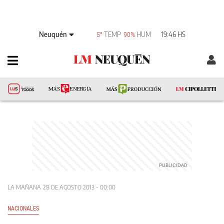
Neuquén
TEMP
HUM
19:46 HS
5°
90%
LA MAÑANA
28 DE AGOSTO 2013 - 00:00
NACIONALES