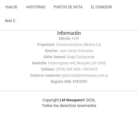
+SALUD
+HISTORIAS
PUNTOS DE VISTA
EL COMEDOR
MAS E
Información
Edición:
6949
Propietario:
Comunicaciones y Medios S.A
Director:
Juan Carlos Schroeder
Editor General:
Ángel Casagrande
Domicilio:
Fotheringham 445, Neuquén (CP 8300)
Teléfono:
(0299) 449 0400 / 449 0410
Contacto comercial:
publicidad@lmneuquen.com.ar
Registro DNA: 97810291
Copyright
LM Neuquen
© 2026,
Todos los derechos reservados