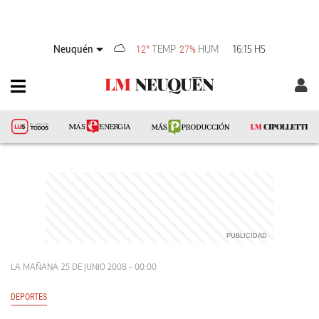
Neuquén
TEMP
HUM
16:15 HS
12°
27%
LA MAÑANA
25 DE JUNIO 2008 - 00:00
DEPORTES