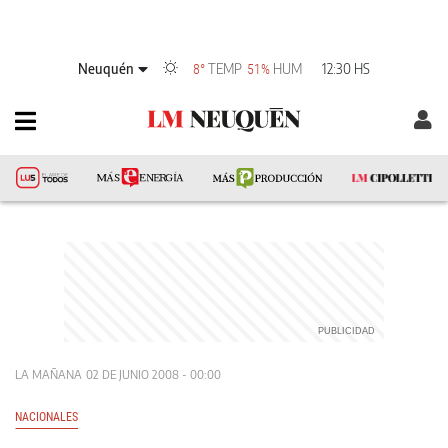
Neuquén
TEMP
HUM
12:30 HS
8°
51%
LA MAÑANA
02 DE JUNIO 2008 - 00:00
NACIONALES