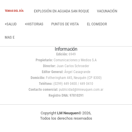
EXPLOSIÓN EN AGUADA SAN ROQUE
VACUNACIÓN
TEMAS DEL DÍA
+SALUD
+HISTORIAS
PUNTOS DE VISTA
EL COMEDOR
MAS E
Información
Edición:
6949
Propietario:
Comunicaciones y Medios S.A
Director:
Juan Carlos Schroeder
Editor General:
Ángel Casagrande
Domicilio:
Fotheringham 445, Neuquén (CP 8300)
Teléfono:
(0299) 449 0400 / 449 0410
Contacto comercial:
publicidad@lmneuquen.com.ar
Registro DNA: 97810291
Copyright
LM Neuquen
© 2026,
Todos los derechos reservados