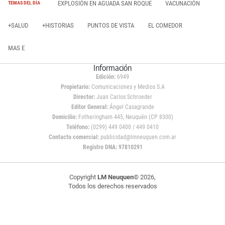
EXPLOSIÓN EN AGUADA SAN ROQUE
VACUNACIÓN
TEMAS DEL DÍA
+SALUD
+HISTORIAS
PUNTOS DE VISTA
EL COMEDOR
MAS E
Información
Edición:
6949
Propietario:
Comunicaciones y Medios S.A
Director:
Juan Carlos Schroeder
Editor General:
Ángel Casagrande
Domicilio:
Fotheringham 445, Neuquén (CP 8300)
Teléfono:
(0299) 449 0400 / 449 0410
Contacto comercial:
publicidad@lmneuquen.com.ar
Registro DNA: 97810291
Copyright
LM Neuquen
© 2026,
Todos los derechos reservados