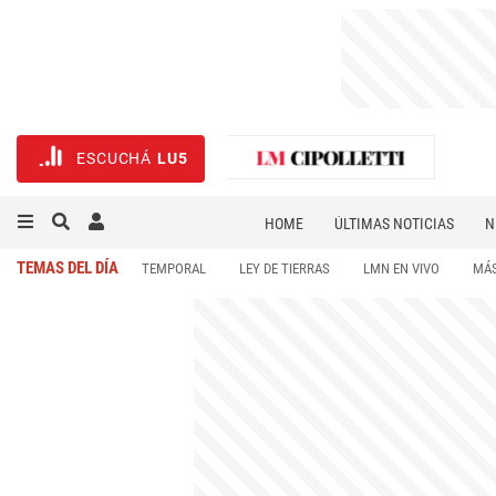
ESCUCHÁ
LU5
HOME
ÚLTIMAS NOTICIAS
N
NECROLÓGICAS
DEPORTES
TEMAS DEL DÍA
TEMPORAL
LEY DE TIERRAS
LMN EN VIVO
MÁS