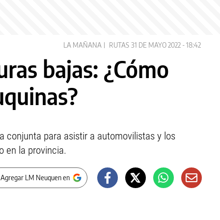
LA MAÑANA
RUTAS
31 DE MAYO 2022 - 18:42
uras bajas: ¿Cómo
uquinas?
conjunta para asistir a automovilistas y los
 en la provincia.
 Agregar LM Neuquen en