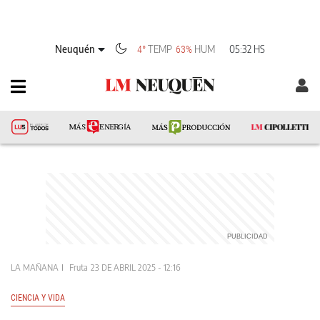
Neuquén
TEMP
HUM
05:32 HS
4°
63%
LA MAÑANA
Fruta
23 DE ABRIL 2025 - 12:16
CIENCIA Y VIDA