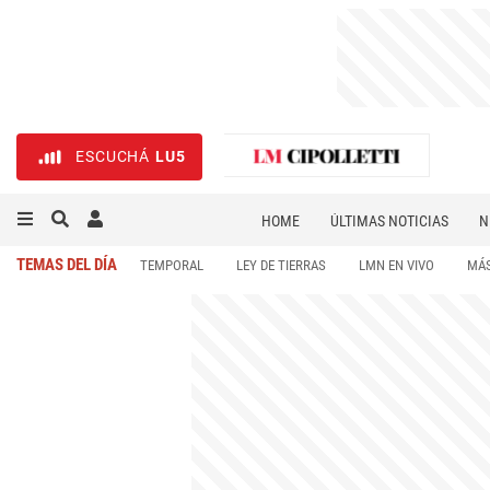
ESCUCHÁ
LU5
HOME
ÚLTIMAS NOTICIAS
N
NECROLÓGICAS
DEPORTES
TEMAS DEL DÍA
TEMPORAL
LEY DE TIERRAS
LMN EN VIVO
MÁS