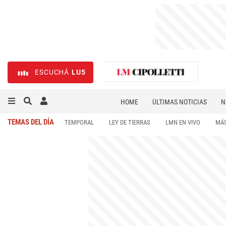
ESCUCHÁ
LU5
HOME
ÚLTIMAS NOTICIAS
N
NECROLÓGICAS
DEPORTES
TEMAS DEL DÍA
TEMPORAL
LEY DE TIERRAS
LMN EN VIVO
MÁS