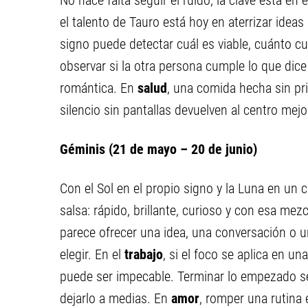
No hace falta seguir el ruido; la clave está en
el talento de Tauro está hoy en aterrizar idea
signo puede detectar cuál es viable, cuánto c
observar si la otra persona cumple lo que dic
romántica. En
salud
, una comida hecha sin pr
silencio sin pantallas devuelven al centro mejo
Géminis (21 de mayo – 20 de junio)
Con el Sol en el propio signo y la Luna en un
salsa: rápido, brillante, curioso y con esa mez
parece ofrecer una idea, una conversación o un
elegir. En el
trabajo
, si el foco se aplica en u
puede ser impecable. Terminar lo empezado se
dejarlo a medias. En
amor
, romper una rutina