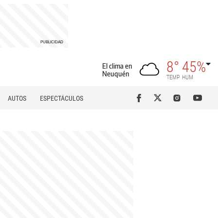
8°
45%
El clima en
Neuquén
TEMP
HUM
AUTOS
ESPECTÁCULOS