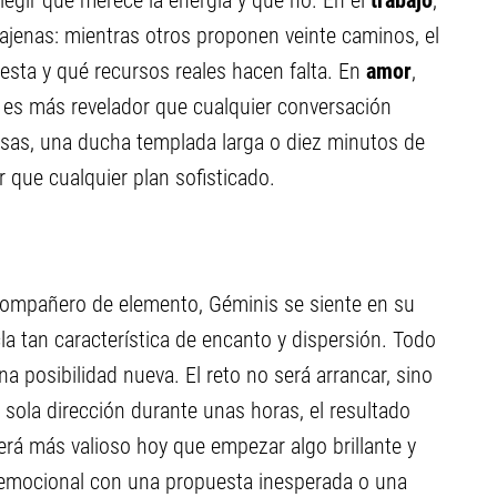
 elegir qué merece la energía y qué no. En el
trabajo
,
s ajenas: mientras otros proponen veinte caminos, el
uesta y qué recursos reales hacen falta. En
amor
,
e es más revelador que cualquier conversación
isas, una ducha templada larga o diez minutos de
r que cualquier plan sofisticado.
 compañero de elemento, Géminis se siente en su
cla tan característica de encanto y dispersión. Todo
a posibilidad nueva. El reto no será arrancar, sino
na sola dirección durante unas horas, el resultado
rá más valioso hoy que empezar algo brillante y
 emocional con una propuesta inesperada o una