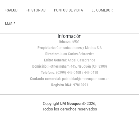
+SALUD
+HISTORIAS
PUNTOS DE VISTA
EL COMEDOR
MAS E
Información
Edición:
6951
Propietario:
Comunicaciones y Medios S.A
Director:
Juan Carlos Schroeder
Editor General:
Ángel Casagrande
Domicilio:
Fotheringham 445, Neuquén (CP 8300)
Teléfono:
(0299) 449 0400 / 449 0410
Contacto comercial:
publicidad@lmneuquen.com.ar
Registro DNA: 97810291
Copyright
LM Neuquen
© 2026,
Todos los derechos reservados