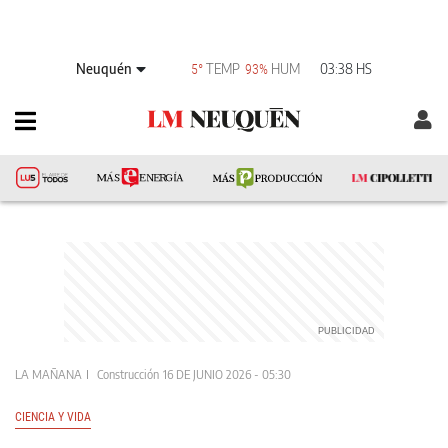
Neuquén
TEMP
HUM
03:38 HS
5°
93%
LA MAÑANA
Construcción
16 DE JUNIO 2026 - 05:30
CIENCIA Y VIDA