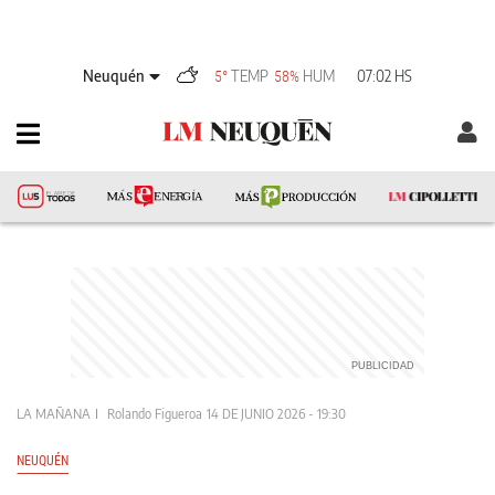
Neuquén
TEMP
HUM
07:02 HS
5°
58%
LA MAÑANA
Rolando Figueroa
14 DE JUNIO 2026 - 19:30
NEUQUÉN