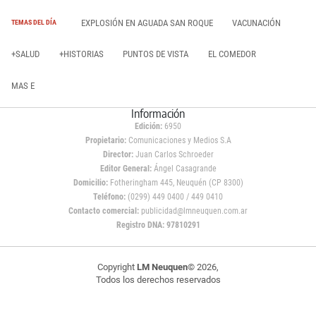
EXPLOSIÓN EN AGUADA SAN ROQUE
VACUNACIÓN
TEMAS DEL DÍA
+SALUD
+HISTORIAS
PUNTOS DE VISTA
EL COMEDOR
MAS E
Información
Edición:
6950
Propietario:
Comunicaciones y Medios S.A
Director:
Juan Carlos Schroeder
Editor General:
Ángel Casagrande
Domicilio:
Fotheringham 445, Neuquén (CP 8300)
Teléfono:
(0299) 449 0400 / 449 0410
Contacto comercial:
publicidad@lmneuquen.com.ar
Registro DNA: 97810291
Copyright
LM Neuquen
© 2026,
Todos los derechos reservados