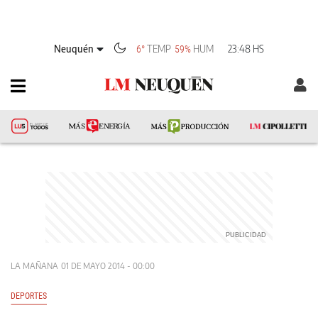
Neuquén
TEMP
HUM
23:48 HS
6°
59%
LA MAÑANA
01 DE MAYO 2014 - 00:00
DEPORTES