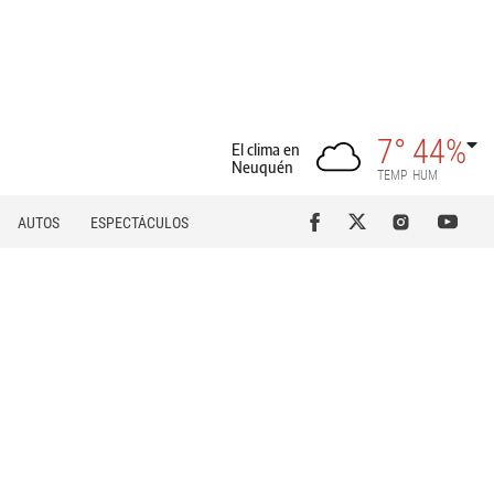
7°
44%
El clima en
Neuquén
TEMP
HUM
AUTOS
ESPECTÁCULOS