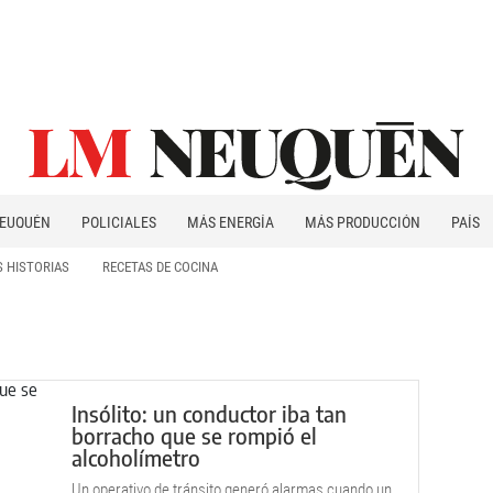
EUQUÉN
POLICIALES
MÁS ENERGÍA
MÁS PRODUCCIÓN
PAÍS
PATAGONIA
 HISTORIAS
RECETAS DE COCINA
Insólito: un conductor iba tan
borracho que se rompió el
alcoholímetro
Un operativo de tránsito generó alarmas cuando un