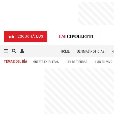
ESCUCHÁ
LU5
HOME
ÚLTIMAS NOTICIAS
N
NECROLÓGICAS
DEPORTES
TEMAS DEL DÍA
MUERTE EN EL EPAS
LEY DE TIERRAS
LMN EN VIVO