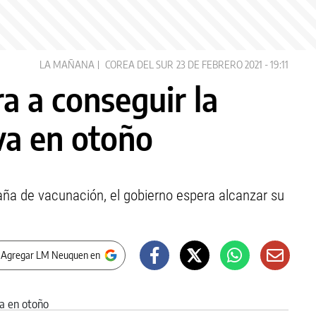
LA MAÑANA
COREA DEL SUR
23 DE FEBRERO 2021 - 19:11
ra a conseguir la
va en otoño
a de vacunación, el gobierno espera alcanzar su
 Agregar LM Neuquen en