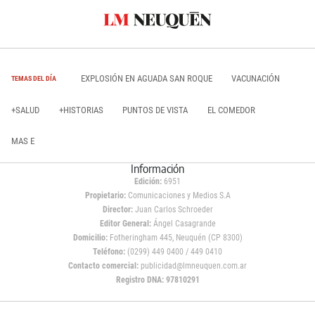
EXPLOSIÓN EN AGUADA SAN ROQUE
VACUNACIÓN
TEMAS DEL DÍA
+SALUD
+HISTORIAS
PUNTOS DE VISTA
EL COMEDOR
MAS E
Información
Edición:
6951
Propietario:
Comunicaciones y Medios S.A
Director:
Juan Carlos Schroeder
Editor General:
Ángel Casagrande
Domicilio:
Fotheringham 445, Neuquén (CP 8300)
Teléfono:
(0299) 449 0400 / 449 0410
Contacto comercial:
publicidad@lmneuquen.com.ar
Registro DNA: 97810291