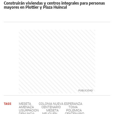
Construirán viviendas y centros integrales para personas
mayores en Plottier y Plaza Huincul
TAGS
MESETA
COLONIA NUEVA ESPERANZA
AMENAZA
CENTENARIO
TOMA
USURPACION
MESETA
POLEMICA
DENUNCIA
NEUQUEN
CENTENARIO