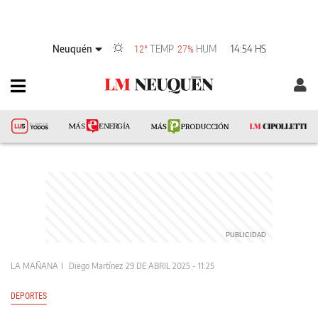
Neuquén
TEMP
HUM
14:54 HS
12°
27%
LA MAÑANA
Diego Martínez
29 DE ABRIL 2025 - 11:25
DEPORTES