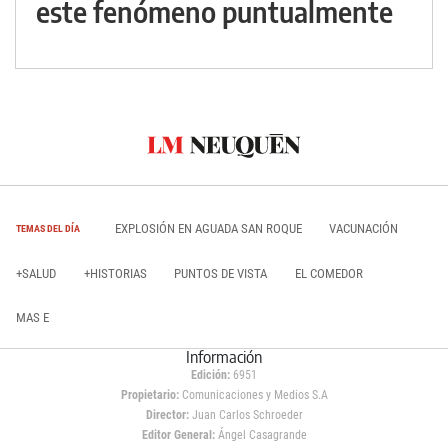
este fenómeno puntualmente
EXPLOSIÓN EN AGUADA SAN ROQUE
VACUNACIÓN
TEMAS DEL DÍA
+SALUD
+HISTORIAS
PUNTOS DE VISTA
EL COMEDOR
MAS E
Información
Edición:
6951
Propietario:
Comunicaciones y Medios S.A
Director:
Juan Carlos Schroeder
Editor General:
Ángel Casagrande