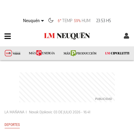
Neuquén
TEMP
HUM
23:53 HS
6°
59%
LA MAÑANA
Novak Djokovic
03 DE JULIO 2026 - 16:41
DEPORTES