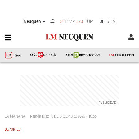
Neuquén
TEMP
HUM
08:57 HS
5°
57%
LA MAÑANA
Ramón Díaz
16 DE DICIEMBRE 2023 - 10:55
DEPORTES