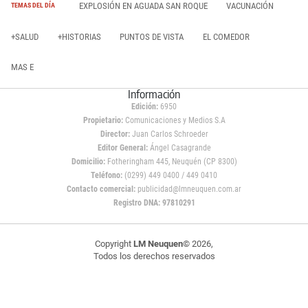
EXPLOSIÓN EN AGUADA SAN ROQUE
VACUNACIÓN
TEMAS DEL DÍA
+SALUD
+HISTORIAS
PUNTOS DE VISTA
EL COMEDOR
MAS E
Información
Edición:
6950
Propietario:
Comunicaciones y Medios S.A
Director:
Juan Carlos Schroeder
Editor General:
Ángel Casagrande
Domicilio:
Fotheringham 445, Neuquén (CP 8300)
Teléfono:
(0299) 449 0400 / 449 0410
Contacto comercial:
publicidad@lmneuquen.com.ar
Registro DNA: 97810291
Copyright
LM Neuquen
© 2026,
Todos los derechos reservados