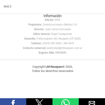
MAS E
Información
Edición:
6950
Propietario:
Comunicaciones y Medios S.A
Director:
Juan Carlos Schroeder
Editor General:
Ángel Casagrande
Domicilio:
Fotheringham 445, Neuquén (CP 8300)
Teléfono:
(0299) 449 0400 / 449 0410
Contacto comercial:
publicidad@lmneuquen.com.ar
Registro DNA: 97810291
Copyright
LM Neuquen
© 2026,
Todos los derechos reservados