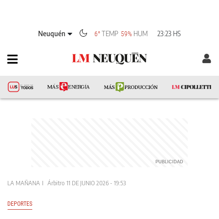
Neuquén
TEMP
HUM
23:23 HS
6°
59%
LA MAÑANA
Árbitro
11 DE JUNIO 2026 - 19:53
DEPORTES