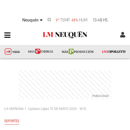
Neuquén
TEMP
HUM
13:48 HS
9°
48%
LA MAÑANA
Gustavo López
15 DE MAYO 2026 - 16:15
DEPORTES