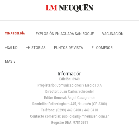
EXPLOSIÓN EN AGUADA SAN ROQUE
VACUNACIÓN
TEMAS DEL DÍA
+SALUD
+HISTORIAS
PUNTOS DE VISTA
EL COMEDOR
MAS E
Información
Edición:
6949
Propietario:
Comunicaciones y Medios S.A
Director:
Juan Carlos Schroeder
Editor General:
Ángel Casagrande
Domicilio:
Fotheringham 445, Neuquén (CP 8300)
Teléfono:
(0299) 449 0400 / 449 0410
Contacto comercial:
publicidad@lmneuquen.com.ar
Registro DNA: 97810291