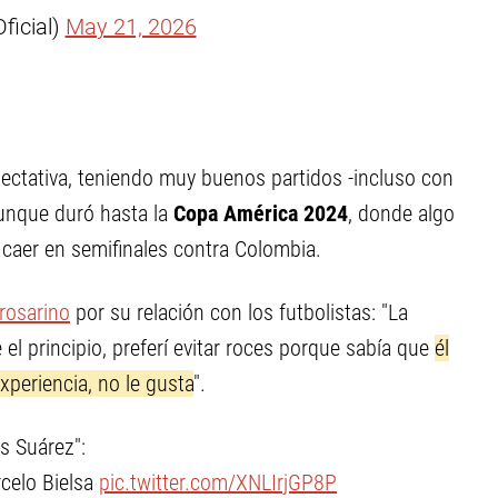
icial)
May 21, 2026
ctativa, teniendo muy buenos partidos -incluso con
aunque duró hasta la
Copa América 2024
, donde algo
s caer en semifinales contra Colombia.
 rosarino
por su relación con los futbolistas: "La
 el principio, preferí evitar roces porque sabía que
él
experiencia, no le gusta
".
is Suárez":
celo Bielsa
pic.twitter.com/XNLIrjGP8P