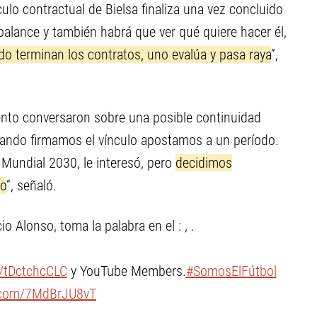
culo contractual de Bielsa finaliza una vez concluido
 balance y también habrá que ver qué quiere hacer él,
o terminan los contratos, uno evalúa y pasa raya
”,
to conversaron sobre una posible continuidad
uando firmamos el vínculo apostamos a un período.
undial 2030, le interesó, pero
decidimos
no
”, señaló.
io Alonso, toma la palabra en el : , .
o/tDctchcCLC
y YouTube Members.
#SomosElFútbol
r.com/7MdBrJU8vT