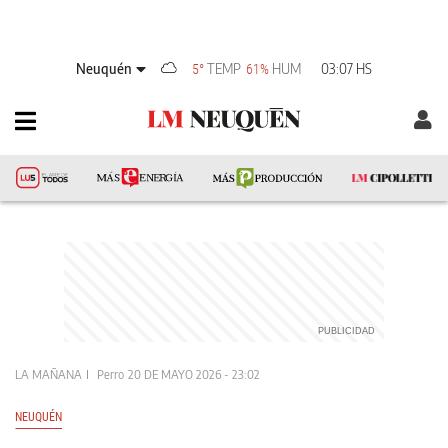
Neuquén
TEMP
HUM
03:07 HS
5°
61%
LA MAÑANA
Perro
20 DE MAYO 2026 - 23:02
NEUQUÉN