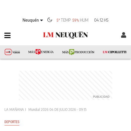
Neuquén
TEMP
HUM
04:12 HS
5°
59%
LA MAÑANA
Mundial 2026
04 DE JULIO 2026 - 09:15
DEPORTES