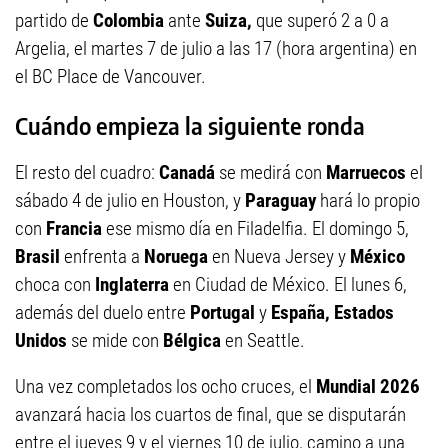
partido de
Colombia
ante
Suiza,
que superó 2 a 0 a
Argelia, el martes 7 de julio a las 17 (hora argentina) en
el BC Place de Vancouver.
Cuándo empieza la siguiente ronda
El resto del cuadro:
Canadá
se medirá con
Marruecos
el
sábado 4 de julio en Houston, y
Paraguay
hará lo propio
con
Francia
ese mismo día en Filadelfia. El domingo 5,
Brasil
enfrenta a
Noruega
en Nueva Jersey y
México
choca con
Inglaterra
en Ciudad de México. El lunes 6,
además del duelo entre
Portugal
y
España, Estados
Unidos
se mide con
Bélgica
en Seattle.
Una vez completados los ocho cruces, el
Mundial 2026
avanzará hacia los cuartos de final, que se disputarán
entre el jueves 9 y el viernes 10 de julio, camino a una