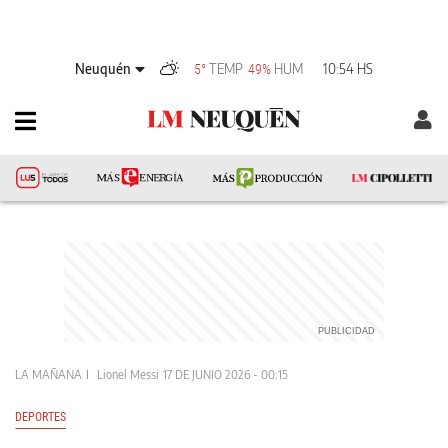
Neuquén
TEMP
HUM
10:54 HS
5°
49%
LA MAÑANA
Lionel Messi
17 DE JUNIO 2026 - 00:15
DEPORTES