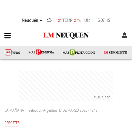
Neuquén
TEMP
HUM
16:07 HS
12°
27%
LA MAÑANA
Selección Argentina
15 DE MARZO 2025 - 19:18
DEPORTES