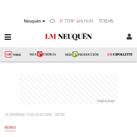
Neuquén
TEMP
HUM
17:10 HS
8°
44%
LA MAÑANA
11 DE JULIO 2018 - 00:00
MUNDO