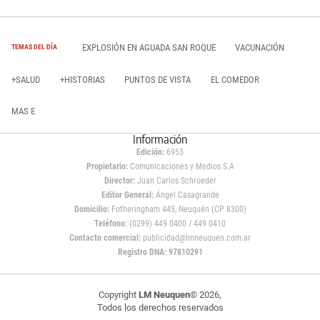
EXPLOSIÓN EN AGUADA SAN ROQUE
VACUNACIÓN
TEMAS DEL DÍA
+SALUD
+HISTORIAS
PUNTOS DE VISTA
EL COMEDOR
MAS E
Información
Edición:
6953
Propietario:
Comunicaciones y Medios S.A
Director:
Juan Carlos Schroeder
Editor General:
Ángel Casagrande
Domicilio:
Fotheringham 445, Neuquén (CP 8300)
Teléfono:
(0299) 449 0400 / 449 0410
Contacto comercial:
publicidad@lmneuquen.com.ar
Registro DNA: 97810291
Copyright
LM Neuquen
© 2026,
Todos los derechos reservados