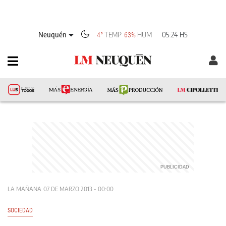
Neuquén
TEMP
HUM
05:24 HS
4°
63%
LA MAÑANA
07 DE MARZO 2013 - 00:00
SOCIEDAD