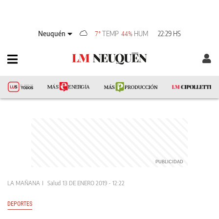
Neuquén
TEMP
HUM
22:29 HS
7°
44%
LA MAÑANA
Salud
13 DE ENERO 2019 - 12:22
DEPORTES