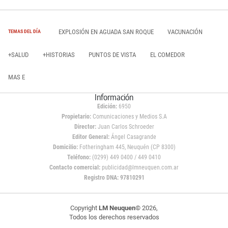
EXPLOSIÓN EN AGUADA SAN ROQUE
VACUNACIÓN
TEMAS DEL DÍA
+SALUD
+HISTORIAS
PUNTOS DE VISTA
EL COMEDOR
MAS E
Información
Edición:
6950
Propietario:
Comunicaciones y Medios S.A
Director:
Juan Carlos Schroeder
Editor General:
Ángel Casagrande
Domicilio:
Fotheringham 445, Neuquén (CP 8300)
Teléfono:
(0299) 449 0400 / 449 0410
Contacto comercial:
publicidad@lmneuquen.com.ar
Registro DNA: 97810291
Copyright
LM Neuquen
© 2026,
Todos los derechos reservados