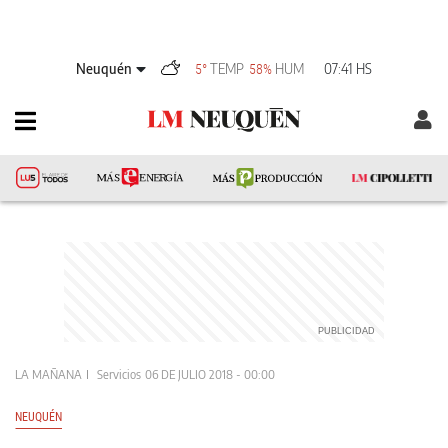
Neuquén
TEMP
HUM
07:41 HS
5°
58%
LA MAÑANA
Servicios
06 DE JULIO 2018 - 00:00
NEUQUÉN