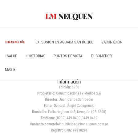
EXPLOSIÓN EN AGUADA SAN ROQUE
VACUNACIÓN
TEMAS DEL DÍA
+SALUD
+HISTORIAS
PUNTOS DE VISTA
EL COMEDOR
MAS E
Información
Edición:
6950
Propietario:
Comunicaciones y Medios S.A
Director:
Juan Carlos Schroeder
Editor General:
Ángel Casagrande
Domicilio:
Fotheringham 445, Neuquén (CP 8300)
Teléfono:
(0299) 449 0400 / 449 0410
Contacto comercial:
publicidad@lmneuquen.com.ar
Registro DNA: 97810291