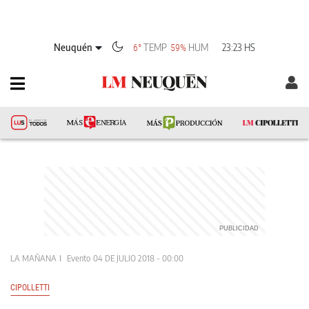
Neuquén
TEMP
HUM
23:23 HS
6°
59%
LA MAÑANA
Evento
04 DE JULIO 2018 - 00:00
CIPOLLETTI