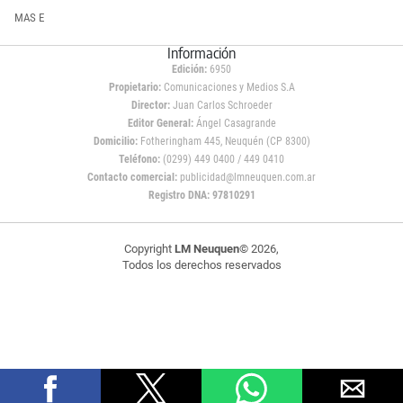
MAS E
Información
Edición:
6950
Propietario:
Comunicaciones y Medios S.A
Director:
Juan Carlos Schroeder
Editor General:
Ángel Casagrande
Domicilio:
Fotheringham 445, Neuquén (CP 8300)
Teléfono:
(0299) 449 0400 / 449 0410
Contacto comercial:
publicidad@lmneuquen.com.ar
Registro DNA: 97810291
Copyright
LM Neuquen
© 2026,
Todos los derechos reservados