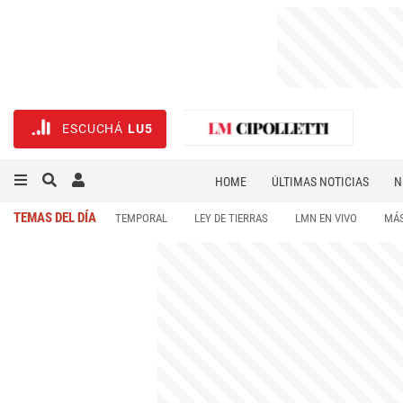
ESCUCHÁ
LU5
HOME
ÚLTIMAS NOTICIAS
N
NECROLÓGICAS
DEPORTES
TEMAS DEL DÍA
TEMPORAL
LEY DE TIERRAS
LMN EN VIVO
MÁS