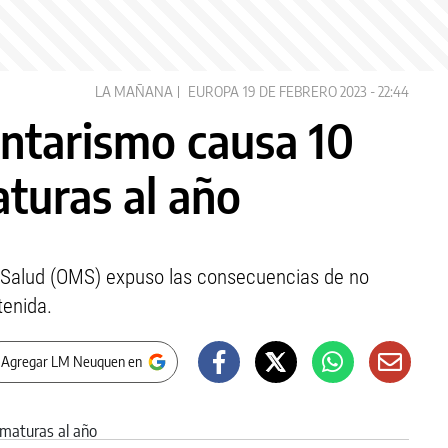
LA MAÑANA
EUROPA
19 DE FEBRERO 2023 - 22:44
entarismo causa 10
turas al año
a Salud (OMS) expuso las consecuencias de no
tenida.
 Agregar LM Neuquen en