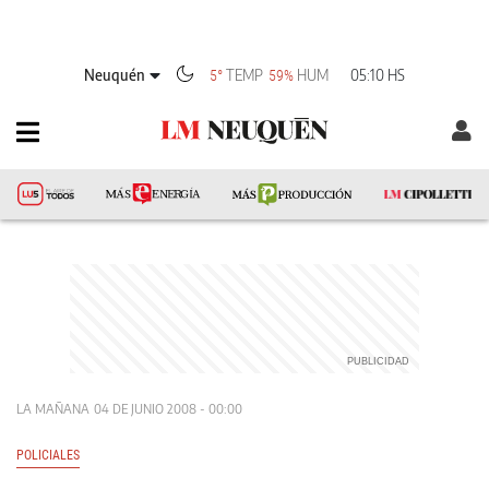
Neuquén
TEMP
HUM
05:10 HS
5°
59%
LA MAÑANA
04 DE JUNIO 2008 - 00:00
POLICIALES