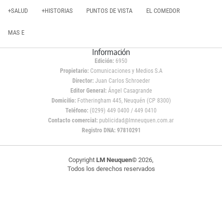
+SALUD
+HISTORIAS
PUNTOS DE VISTA
EL COMEDOR
MAS E
Información
Edición:
6950
Propietario:
Comunicaciones y Medios S.A
Director:
Juan Carlos Schroeder
Editor General:
Ángel Casagrande
Domicilio:
Fotheringham 445, Neuquén (CP 8300)
Teléfono:
(0299) 449 0400 / 449 0410
Contacto comercial:
publicidad@lmneuquen.com.ar
Registro DNA: 97810291
Copyright
LM Neuquen
© 2026,
Todos los derechos reservados