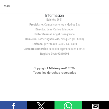
MAS E
Información
Edición:
6951
Propietario:
Comunicaciones y Medios S.A
Director:
Juan Carlos Schroeder
Editor General:
Ángel Casagrande
Domicilio:
Fotheringham 445, Neuquén (CP 8300)
Teléfono:
(0299) 449 0400 / 449 0410
Contacto comercial:
publicidad@lmneuquen.com.ar
Registro DNA: 97810291
Copyright
LM Neuquen
© 2026,
Todos los derechos reservados