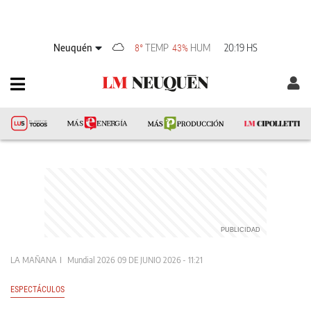
Neuquén
TEMP
HUM
20:19 HS
8°
43%
LA MAÑANA
Mundial 2026
09 DE JUNIO 2026 - 11:21
ESPECTÁCULOS