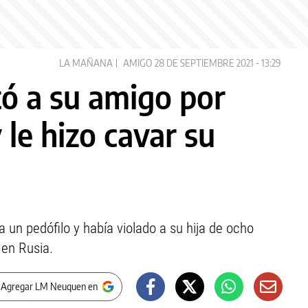
LA MAÑANA
AMIGO
28 DE SEPTIEMBRE 2021 - 13:29
ó a su amigo por
 le hizo cavar su
un pedófilo y había violado a su hija de ocho
 en Rusia.
 Agregar LM Neuquen en