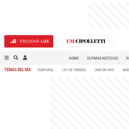
ESCUCHÁ
LU5
HOME
ÚLTIMAS NOTICIAS
N
NECROLÓGICAS
DEPORTES
TEMAS DEL DÍA
TEMPORAL
LEY DE TIERRAS
LMN EN VIVO
MÁS