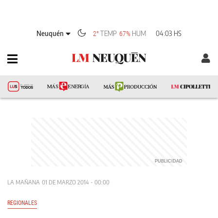
Neuquén
TEMP
HUM
04:03 HS
2°
67%
LA MAÑANA
01 DE MARZO 2014 - 00:00
REGIONALES