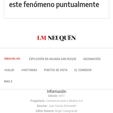
este fenómeno puntualmente
EXPLOSIÓN EN AGUADA SAN ROQUE
VACUNACIÓN
TEMAS DEL DÍA
+SALUD
+HISTORIAS
PUNTOS DE VISTA
EL COMEDOR
MAS E
Información
Edición:
6951
Propietario:
Comunicaciones y Medios S.A
Director:
Juan Carlos Schroeder
Editor General:
Ángel Casagrande