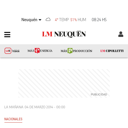
Neuquén
TEMP
HUM
08:24 HS
4°
51%
LA MAÑANA
04 DE MARZO 2014 - 00:00
NACIONALES